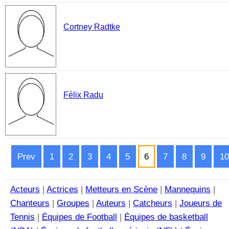
Cortney Radtke
Félix Radu
Prev
1
2
3
4
5
6
7
8
9
10
Acteurs
|
Actrices
|
Metteurs en Scène
|
Mannequins
|
Chanteurs
|
Groupes
|
Auteurs
|
Catcheurs
|
Joueurs de
Tennis
|
Équipes de Football
|
Équipes de basketball