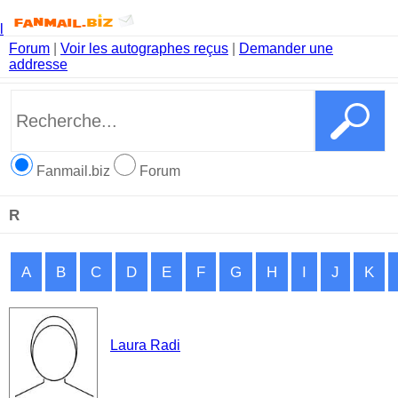
l
Forum
|
Voir les autographes reçus
|
Demander une
addresse
Fanmail.biz
Forum
R
A
B
C
D
E
F
G
H
I
J
K
Laura Radi