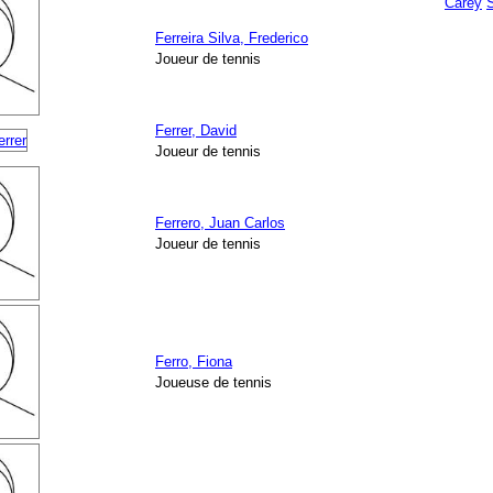
Carey
Ferreira Silva, Frederico
Joueur de tennis
Ferrer, David
Joueur de tennis
Ferrero, Juan Carlos
Joueur de tennis
Ferro, Fiona
Joueuse de tennis