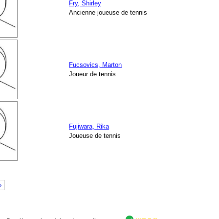
Fry, Shirley
Ancienne joueuse de tennis
Fucsovics, Marton
Joueur de tennis
Fujiwara, Rika
Joueuse de tennis
›