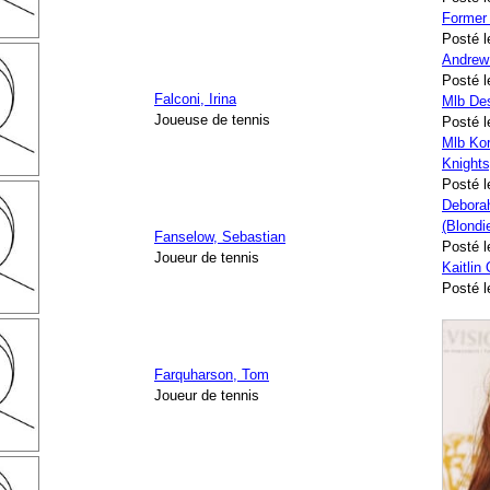
Former
Posté l
Andrew
Posté l
Falconi, Irina
Mlb Des
Joueuse de tennis
Posté l
Mlb Kor
Knights
Posté l
Deborah
(Blondi
Fanselow, Sebastian
Posté l
Joueur de tennis
Kaitlin
Posté l
Farquharson, Tom
Joueur de tennis