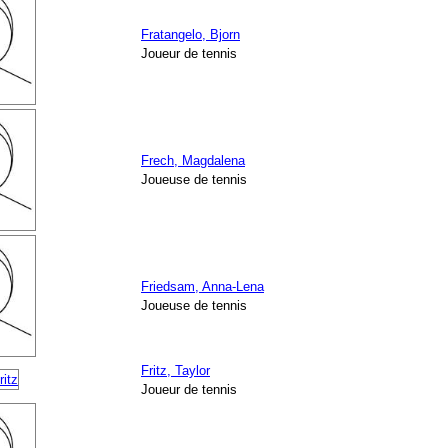
Fratangelo, Bjorn
Joueur de tennis
Frech, Magdalena
Joueuse de tennis
Friedsam, Anna-Lena
Joueuse de tennis
Fritz, Taylor
Joueur de tennis