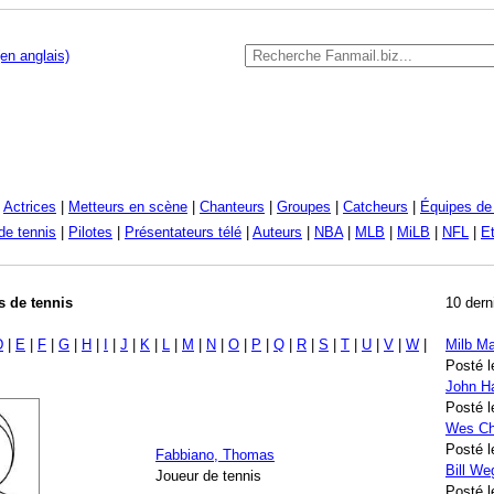
en anglais)
|
Actrices
|
Metteurs en scène
|
Chanteurs
|
Groupes
|
Catcheurs
|
Équipes de 
de tennis
|
Pilotes
|
Présentateurs télé
|
Auteurs
|
NBA
|
MLB
|
MiLB
|
NFL
|
Et
s de tennis
10 dern
D
|
E
|
F
|
G
|
H
|
I
|
J
|
K
|
L
|
M
|
N
|
O
|
P
|
Q
|
R
|
S
|
T
|
U
|
V
|
W
|
Milb Ma
Posté l
John H
Posté l
Wes Ch
Posté l
Fabbiano, Thomas
Bill W
Joueur de tennis
Posté l