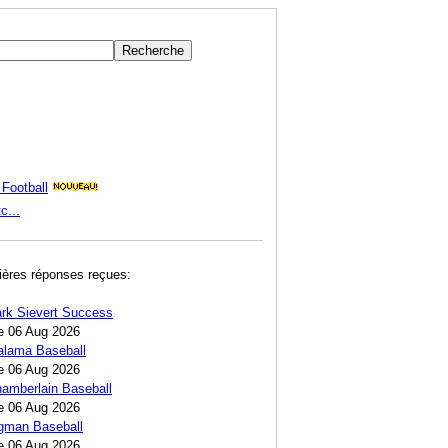
Football
c...
ières réponses reçues:
rk Sievert Success
e 06 Aug 2026
alama Baseball
e 06 Aug 2026
amberlain Baseball
e 06 Aug 2026
egman Baseball
e 06 Aug 2026