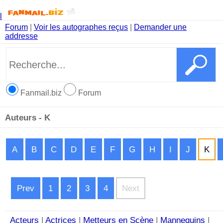
l
Forum
|
Voir les autographes reçus
|
Demander une
addresse
Fanmail.biz
Forum
Auteurs - K
A
B
C
D
E
F
G
H
I
J
K
Prev
1
2
3
4
Next
Acteurs
|
Actrices
|
Metteurs en Scène
|
Mannequins
|