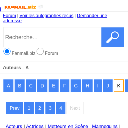
l
Forum
|
Voir les autographes reçus
|
Demander une
addresse
Fanmail.biz
Forum
Auteurs - K
A
B
C
D
E
F
G
H
I
J
K
Prev
1
2
3
4
Next
Acteurs
|
Actrices
|
Metteurs en Scène
|
Mannequins
|