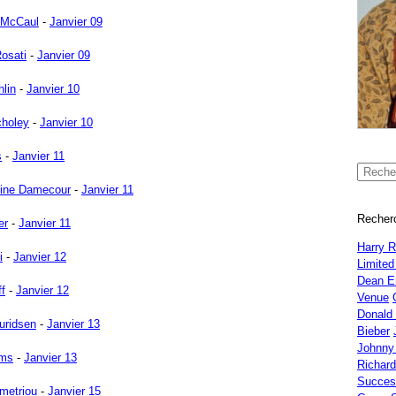
 McCaul
-
Janvier 09
osati
-
Janvier 09
hlin
-
Janvier 10
choley
-
Janvier 10
s
-
Janvier 11
oine Damecour
-
Janvier 11
Recherc
er
-
Janvier 11
Harry 
i
-
Janvier 12
Limited
Dean E
ff
-
Janvier 12
Venue
Donald
uridsen
-
Janvier 13
Bieber
Johnny
ams
-
Janvier 13
Richar
Succes
metriou
-
Janvier 15