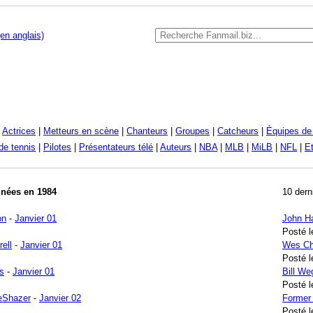
en anglais)
|
Actrices
|
Metteurs en scène
|
Chanteurs
|
Groupes
|
Catcheurs
|
Équipes de 
de tennis
|
Pilotes
|
Présentateurs télé
|
Auteurs
|
NBA
|
MLB
|
MiLB
|
NFL
|
Et
 nées en 1984
10 dern
on
-
Janvier 01
John H
Posté l
ell
-
Janvier 01
Wes Ch
Posté l
s
-
Janvier 01
Bill W
Posté l
eShazer
-
Janvier 02
Former
Posté l