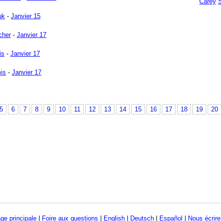
Carey
uk
-
Janvier 15
cher
-
Janvier 17
is
-
Janvier 17
is
-
Janvier 17
5
6
7
8
9
10
11
12
13
14
15
16
17
18
19
20
ge principale
|
Foire aux questions
|
English
|
Deutsch
|
Español
|
Nous écrire