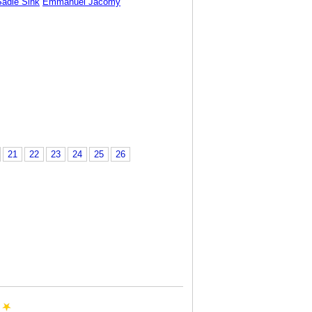
Sadie Sink
Emmanuel Jacomy
21
22
23
24
25
26