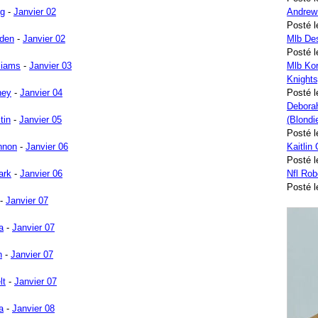
ng
-
Janvier 02
Andrew
Posté l
den
-
Janvier 02
Mlb Des
Posté l
liams
-
Janvier 03
Mlb Kor
Knights
ney
-
Janvier 04
Posté l
Deborah
tin
-
Janvier 05
(Blondi
Posté l
nnon
-
Janvier 06
Kaitlin
Posté l
ark
-
Janvier 06
Nfl Ro
Posté l
-
Janvier 07
a
-
Janvier 07
h
-
Janvier 07
lt
-
Janvier 07
a
-
Janvier 08