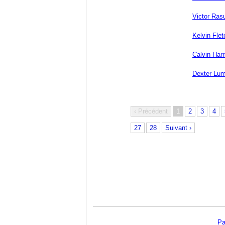
Victor Ras
Kelvin Flet
Calvin Harr
Dexter Lum
‹ Précédent
1
2
3
4
27
28
Suivant ›
Pa