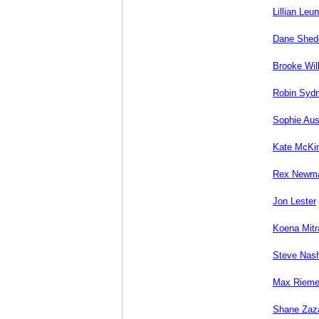
Lillian Leu
Dane Shed
Brooke Wil
Robin Syd
Sophie Aus
Kate McKi
Rex Newm
Jon Lester
Koena Mitr
Steve Nas
Max Rieme
Shane Zaz