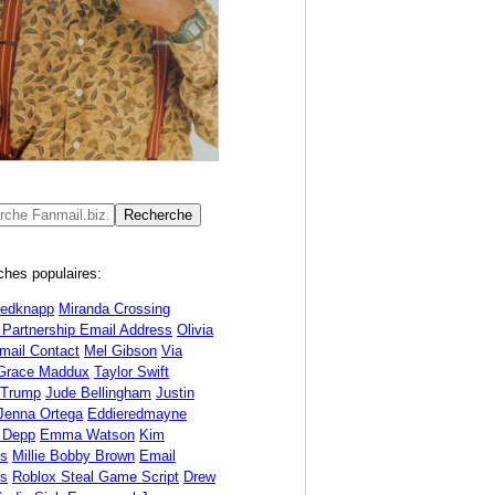
hes populaires:
Redknapp
Miranda Crossing
 Partnership Email Address
Olivia
mail Contact
Mel Gibson
Via
Grace Maddux
Taylor Swift
 Trump
Jude Bellingham
Justin
Jenna Ortega
Eddieredmayne
 Depp
Emma Watson
Kim
ds
Millie Bobby Brown
Email
s
Roblox Steal Game Script
Drew