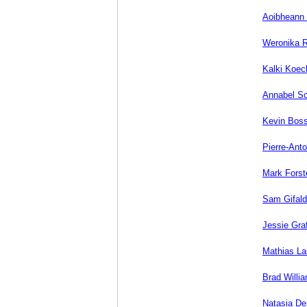
Aoibheann
Weronika R
Kalki Koec
Annabel S
Kevin Bos
Pierre-Ant
Mark Forst
Sam Gifald
Jessie Gra
Mathias La
Brad Willi
Natasia De