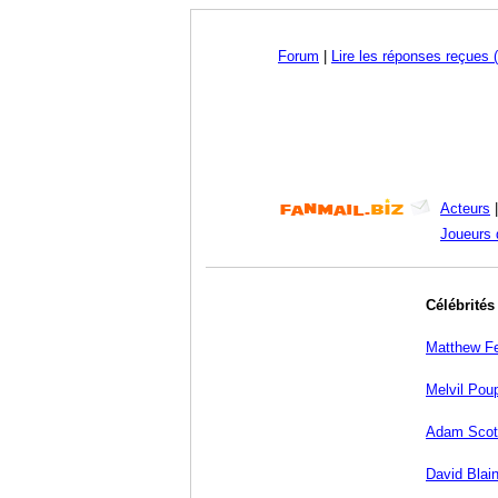
Forum
|
Lire les réponses reçues (
Acteurs
Joueurs 
Célébrités
Matthew F
Melvil Pou
Adam Scot
David Blai