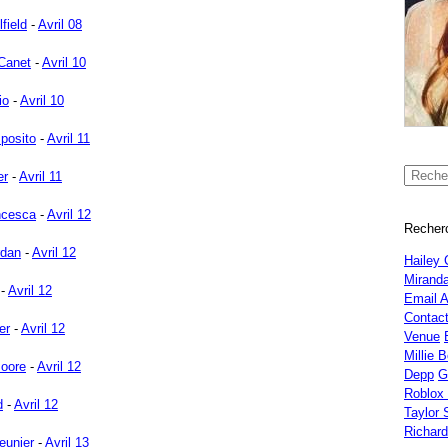
field
-
Avril 08
Canet
-
Avril 10
io
-
Avril 10
sposito
-
Avril 11
er
-
Avril 11
ncesca
-
Avril 12
Recherc
rdan
-
Avril 12
Hailey 
Miranda
-
Avril 12
Email 
Contac
er
-
Avril 12
Venue
Millie 
Moore
-
Avril 12
Depp
G
Roblox
d
-
Avril 12
Taylor 
Richar
eunier
-
Avril 13