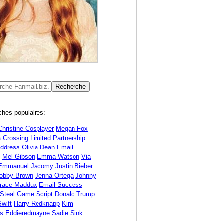
hes populaires:
Christine Cosplayer
Megan Fox
 Crossing Limited Partnership
Address
Olivia Dean Email
t
Mel Gibson
Emma Watson
Via
Emmanuel Jacomy
Justin Bieber
Bobby Brown
Jenna Ortega
Johnny
race Maddux
Email Success
 Steal Game Script
Donald Trump
Swift
Harry Redknapp
Kim
ds
Eddieredmayne
Sadie Sink