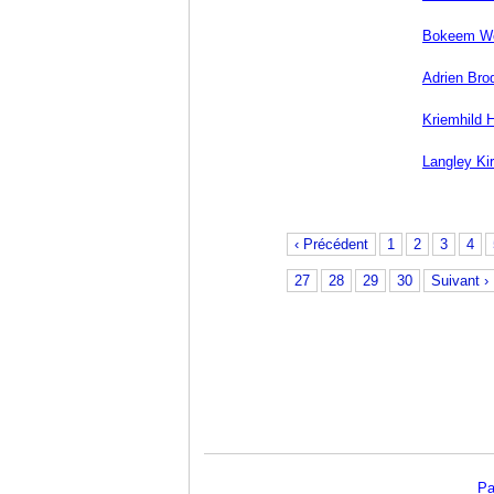
Bokeem W
Adrien Bro
Kriemhild
Langley Ki
‹ Précédent
1
2
3
4
27
28
29
30
Suivant ›
Pa