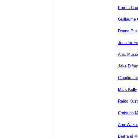
Emma Caul
Guillaume 
Donna Puz
Jennifer E
Alec Muss
Jake Difra
Claudia Jo
Mark Kelly
Raiko Küst
Christina 
Amr Wake
Bertrand M