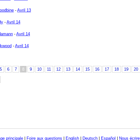
oodbine
-
Avril 13
dy
-
Avril 14
 Hamann
-
Avril 14
rkwood
-
Avril 14
5
6
7
8
9
10
11
12
13
14
15
16
17
18
19
20
ge principale
|
Foire aux questions
|
English
|
Deutsch
|
Español
|
Nous écrire