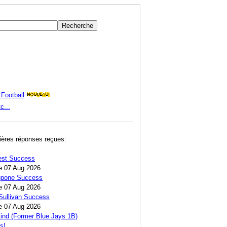
Football
c...
ières réponses reçues:
est Success
e 07 Aug 2026
Lupone Success
e 07 Aug 2026
Sullivan Success
e 07 Aug 2026
ind (Former Blue Jays 1B)
s!