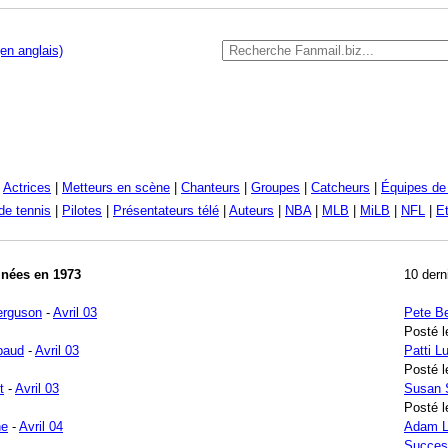
en anglais)
|
Actrices
|
Metteurs en scène
|
Chanteurs
|
Groupes
|
Catcheurs
|
Équipes de 
de tennis
|
Pilotes
|
Présentateurs télé
|
Auteurs
|
NBA
|
MLB
|
MiLB
|
NFL
|
Et
 nées en 1973
10 dern
erguson
-
Avril 03
Pete B
Posté l
paud
-
Avril 03
Patti 
Posté l
t
-
Avril 03
Susan 
Posté l
ne
-
Avril 04
Adam L
Succes