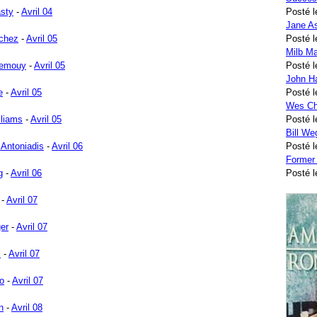
asty
-
Avril 04
Posté l
Jane A
chez
-
Avril 05
Posté l
Milb Ma
Demouy
-
Avril 05
Posté l
John H
e
-
Avril 05
Posté l
Wes Ch
lliams
-
Avril 05
Posté l
Bill W
Antoniadis
-
Avril 06
Posté l
Former
g
-
Avril 06
Posté l
-
Avril 07
er
-
Avril 07
l
-
Avril 07
o
-
Avril 07
n
-
Avril 08