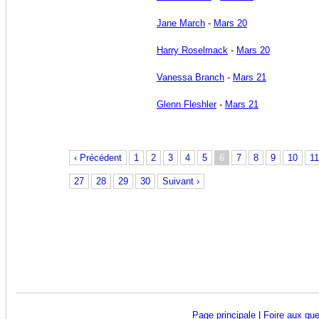
Jane March
-
Mars 20
Harry Roselmack
-
Mars 20
Vanessa Branch
-
Mars 21
Glenn Fleshler
-
Mars 21
‹ Précédent
1
2
3
4
5
6
7
8
9
10
11
27
28
29
30
Suivant ›
Page principale
|
Foire aux que