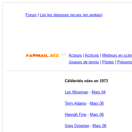
Forum
|
Lire les réponses reçues (en anglais)
Acteurs
|
Actrices
|
Metteurs en scè
Joueurs de tennis
|
Pilotes
|
Présenta
Célébrités nées en 1973
Len Wiseman
-
Mars 04
Terry Adams
-
Mars 06
Hannah Fine
-
Mars 06
Greg Ostertag
-
Mars 06