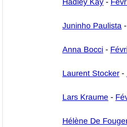
Hadley Kay
-
Févr
Juninho Paulista
Anna Bocci
-
Févr
Laurent Stocker
-
Lars Kraume
-
Fév
Hélène De Fouger