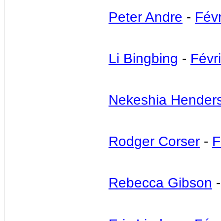
Peter Andre
-
Févr
Li Bingbing
-
Févr
Nekeshia Hender
Rodger Corser
-
F
Rebecca Gibson