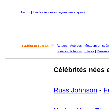
Forum
|
Lire les réponses reçues (en anglais)
Acteurs
|
Actrices
|
Metteurs en scè
Joueurs de tennis
|
Pilotes
|
Présenta
Célébrités nées 
Russ Johnson
-
F