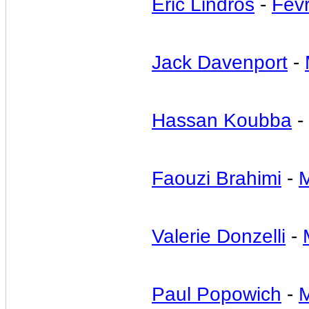
Eric Lindros
-
Févr
Jack Davenport
-
Hassan Koubba
-
Faouzi Brahimi
-
M
Valerie Donzelli
-
Paul Popowich
-
M