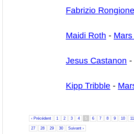
Fabrizio Rongion
Maidi Roth
-
Mars
Jesus Castanon
Kipp Tribble
-
Mar
‹ Précédent
1
2
3
4
5
6
7
8
9
10
11
27
28
29
30
Suivant ›