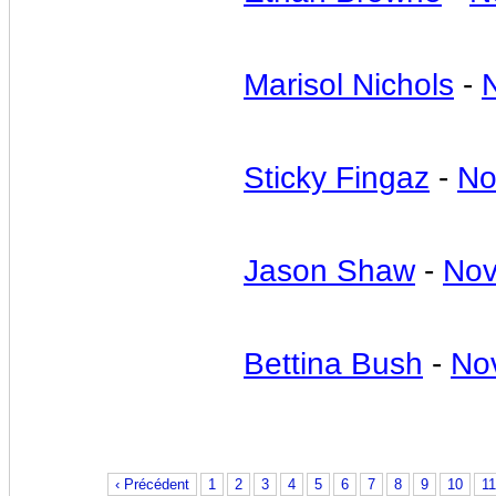
Marisol Nichols
-
Sticky Fingaz
-
No
Jason Shaw
-
Nov
Bettina Bush
-
No
‹ Précédent
1
2
3
4
5
6
7
8
9
10
11