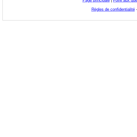
Page principale
|
Foire aux que
Règles de confidentialité
-