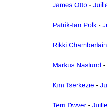
James Otto
-
Juill
Patrik-Ian Polk
-
J
Rikki Chamberlain
Markus Naslund
Kim Tserkezie
-
Ju
Terri Dwyer
-
Juill