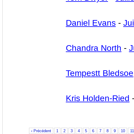
Daniel Evans
-
Jui
Chandra North
-
J
Tempestt Bledsoe
Kris Holden-Ried
‹ Précédent
1
2
3
4
5
6
7
8
9
10
11