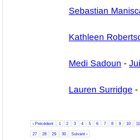
Sebastian Manisc
Kathleen Roberts
Medi Sadoun
-
Jui
Lauren Surridge
‹ Précédent
1
2
3
4
5
6
7
8
9
10
11
27
28
29
30
Suivant ›