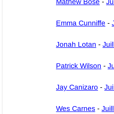
Mathew Bose
-
Ju
Emma Cunniffe
-
Jonah Lotan
-
Juil
Patrick Wilson
-
Ju
Jay Canizaro
-
Jui
Wes Carnes
-
Juil