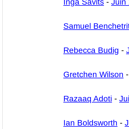
Inga Savits
-
Juin
Samuel Benchetri
Rebecca Budig
-
Gretchen Wilson
Razaaq Adoti
-
Ju
Ian Boldsworth
-
J