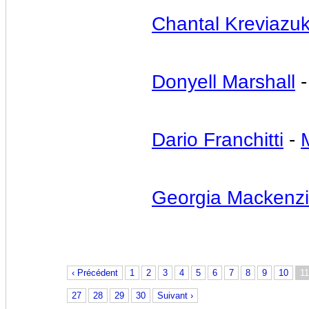
Chantal Kreviazu
Donyell Marshall
Dario Franchitti
-
Georgia Mackenz
‹ Précédent
1
2
3
4
5
6
7
8
9
10
11
27
28
29
30
Suivant ›