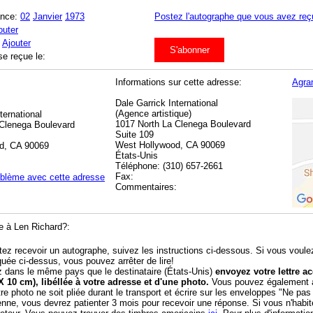
ance:
02
Janvier
1973
Postez l'autographe que vous avez reç
outer
:
Ajouter
S'abonner
se reçue le:
Informations sur cette adresse:
Agran
Dale Garrick International
(Agence artistique)
ternational
1017 North La Clenega Boulevard
 Clenega Boulevard
Suite 109
West Hollywood, CA 90069
d, CA 90069
États-Unis
Téléphone: (310) 657-2661
Fax:
oblème avec cette adresse
Commentaires:
e à Len Richard?:
tez recevoir un autographe, suivez les instructions ci-dessous. Si vous voule
quée ci-dessus, vous pouvez arrêter de lire!
z dans le même pays que le destinataire (États-Unis)
envoyez votre lettre 
X 10 cm), libéllée à votre adresse et d'une photo.
Vous pouvez également aj
tre photo ne soit pliée durant le transport et écrire sur les enveloppes "Ne pas
enne, vous devrez patienter 3 mois pour recevoir une réponse. Si vous n'habi