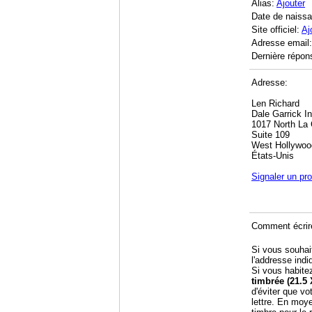
Alias:
Ajouter
Date de naiss
Site officiel:
Aj
Adresse email
Dernière répon
Adresse:
Len Richard
Dale Garrick In
1017 North La
Suite 109
West Hollywoo
États-Unis
Signaler un pr
Comment écrir
Si vous souhai
l'addresse indi
Si vous habite
timbrée (21.5 
d'éviter que vo
lettre. En moy