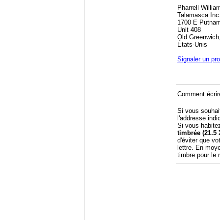
Pharrell Willia
Talamasca Inc
1700 E Putna
Unit 408
Old Greenwich
États-Unis
Signaler un pr
Comment écrire
Si vous souhai
l'addresse indi
Si vous habite
timbrée (21.5 
d'éviter que vo
lettre. En moy
timbre pour le