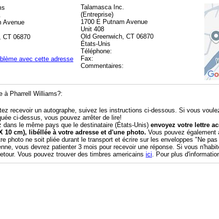
Talamasca Inc.
ms
(Entreprise)
.
1700 E Putnam Avenue
m Avenue
Unit 408
Old Greenwich, CT 06870
, CT 06870
États-Unis
Téléphone:
Fax:
oblème avec cette adresse
Commentaires:
 à Pharrell Williams?:
tez recevoir un autographe, suivez les instructions ci-dessous. Si vous voule
quée ci-dessus, vous pouvez arrêter de lire!
z dans le même pays que le destinataire (États-Unis)
envoyez votre lettre 
X 10 cm), libéllée à votre adresse et d'une photo.
Vous pouvez également aj
tre photo ne soit pliée durant le transport et écrire sur les enveloppes "Ne pas
enne, vous devrez patienter 3 mois pour recevoir une réponse. Si vous n'habi
 retour. Vous pouvez trouver des timbres americains
ici
. Pour plus d'informatio