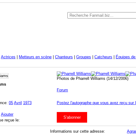
|
Actrices
|
Metteurs en scène
|
Chanteurs
|
Groupes
|
Catcheurs
|
Équipes de 
Photos de Pharrell Williams (14/12/2006)
iams
Forum
ance:
05
Avril
1973
Postez l'autographe que vous avez reçu sur 
:
Ajouter
S'abonner
se reçue le:
Informations sur cette adresse:
Agran