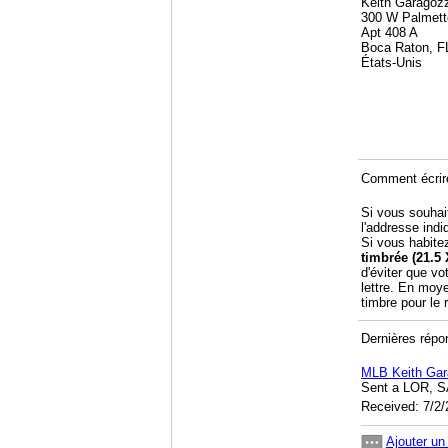
Keith Garagoz
300 W Palmett
Apt 408 A
Boca Raton, F
États-Unis
Comment écrir
Si vous souhai
l'addresse indi
Si vous habite
timbrée (21.5 
d'éviter que vo
lettre. En moy
timbre pour le
Dernières répo
MLB Keith Ga
Sent a LOR, S
Received: 7/2
Ajouter u