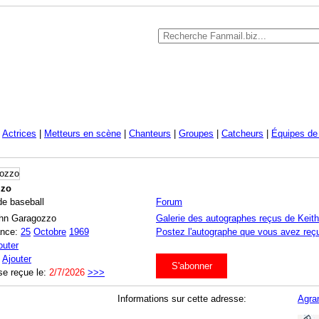
|
Actrices
|
Metteurs en scène
|
Chanteurs
|
Groupes
|
Catcheurs
|
Équipes de 
zzo
de baseball
Forum
ohn Garagozzo
Galerie des autographes reçus de Keit
ance:
25
Octobre
1969
Postez l'autographe que vous avez reçu
outer
:
Ajouter
S'abonner
se reçue le:
2/7/2026
>>>
Informations sur cette adresse:
Agran