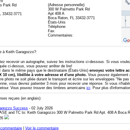
zo
(Adresse personnelle)
o Park Rd
300 W Palmetto Park Rd
Apt 408 A
L 33432-3771
Boca Raton, FL 33432-3771
États-Unis
Téléphone:
Fax:
Commentaires:
e à Keith Garagozzo?:
tez recevoir un autographe, suivez les instructions ci-dessous. Si vous voule
quée ci-dessus, vous pouvez arrêter de lire!
z dans le même pays que le destinataire (États-Unis)
envoyez votre lettre 
X 10 cm), libéllée à votre adresse et d'une photo.
Vous pouvez également aj
tre photo ne soit pliée durant le transport et écrire sur les enveloppes "Ne pas
enne, vous devrez patienter 3 mois pour recevoir une réponse. Si vous n'habi
 retour. Vous pouvez trouver des timbres americains
ici
. Pour plus d'informatio
nses reçues (en anglais):
ragozzo Success
- 02 July 2026
ASE and TC to: Keith Garagozzo 300 W Palmetto Park Rd Apt. 408 A Boca Ra
/26
n commentaire
|
Voir le commentaire