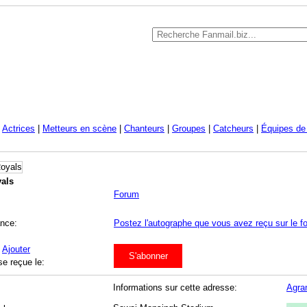
|
Actrices
|
Metteurs en scène
|
Chanteurs
|
Groupes
|
Catcheurs
|
Équipes de 
als
Forum
ance:
Postez l'autographe que vous avez reçu sur le f
:
Ajouter
S'abonner
se reçue le:
Informations sur cette adresse:
Agran