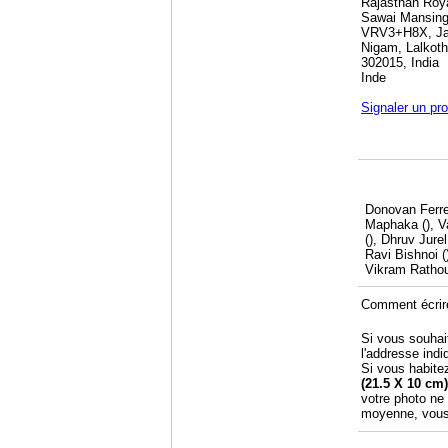
Rajasthan Roy
Sawai Mansing
VRV3+H8X, Jan
Nigam, Lalkoth
302015, India
Inde
Signaler un pr
Donovan Ferrei
Maphaka (), V
(), Dhruv Jure
Ravi Bishnoi (
Vikram Rathour
Comment écrir
Si vous souhai
l'addresse indi
Si vous habite
(21.5 X 10 cm)
votre photo ne 
moyenne, vous 