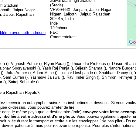
Sawai Mansingh Stadium
als
(Stade)
h Stadium
VRV3+H8X, Janpath, Jaipur Nagar
path, Jaipur Nagar
Nigam, Lalkothi, Jaipur, Rajasthan
i, Jaipur, Rajasthan
302015, India
Inde
Téléphone:
Fax:
oblème avec cette adresse
Commentaires:
ra (), Vignesh Puthur (), Riyan Parag (), Lhuan-dre Pretorius (), Dasun Shana
aibhav Sooryavanshi (), Yash Raj Punja (), Brijesh Sharma (), Nandre Burger
l (), Jofra Archer (), Adam Milne (), Tushar Deshpande (), Shubham Dubey (), Y
), Sam Curran (), Yashasvi Jaiswal (), Ravi Inder Singh (), Shimron Hetmyer 
 (), Sairaj Bahutule ().
e à Rajasthan Royals?:
tez recevoir un autographe, suivez les instructions ci-dessous. Si vous voule
quée ci-dessus, vous pouvez arrêter de lire!
z dans le même pays que le destinataire (Inde)
envoyez votre lettre accom
, libéllée à votre adresse et d'une photo.
Vous pouvez également ajouter un 
soit pliée durant le transport et écrire sur les enveloppes "Ne pas plier - Do n
devrez patienter 3 mois pour recevoir une réponse. Pour plus d'informations 