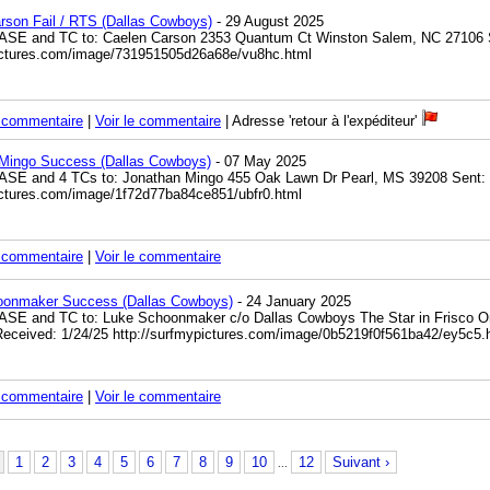
rson Fail / RTS (Dallas Cowboys)
- 29 August 2025
ASE and TC to: Caelen Carson 2353 Quantum Ct Winston Salem, NC 27106 S
pictures.com/image/731951505d26a68e/vu8hc.html
n commentaire
|
Voir le commentaire
| Adresse 'retour à l'expéditeur'
Mingo Success (Dallas Cowboys)
- 07 May 2025
ASE and 4 TCs to: Jonathan Mingo 455 Oak Lawn Dr Pearl, MS 39208 Sent: 
ictures.com/image/1f72d77ba84ce851/ubfr0.html
n commentaire
|
Voir le commentaire
onmaker Success (Dallas Cowboys)
- 24 January 2025
ASE and TC to: Luke Schoonmaker c/o Dallas Cowboys The Star in Frisco 
Received: 1/24/25
http://surfmypictures.com/image/0b5219f0f561ba42/ey5c5.
n commentaire
|
Voir le commentaire
1
2
3
4
5
6
7
8
9
10
12
Suivant ›
...