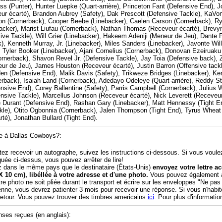
ss (Punter), Hunter Luepke (Quart-arrière), Princeton Fant (Defensive End), 
ur écarté), Brandon Aubrey (Safety), Dak Prescott (Defensive Tackle), KaVont
n (Cornerback), Cooper Beebe (Linebacker), Caelen Carson (Cornerback), Rya
acker), Marist Liufau (Cornerback), Nathan Thomas (Receveur écarté), Brevy
ve Tackle), Will Grier (Linebacker), Hakeem Adeniji (Meneur de Jeu), Dante F
k), Kenneth Murray, Jr. (Linebacker), Miles Sanders (Linebacker), Javonte Wi
), Tyler Booker (Linebacker), Ajani Cornelius (Cornerback), Donovan Ezeiruak
ornerback), Shavon Revel Jr. (Defensive Tackle), Jay Toia (Defensive back), 
r de Jeu), James Houston (Receveur écarté), Justin Barron (Offensive tackle
en (Defensive End), Malik Davis (Safety), Trikweze Bridges (Linebacker), Ke
rback), Isaiah Land (Cornerback), Adedayo Odeleye (Quart-arrière), Reddy S
nsive End), Corey Ballentine (Safety), Parris Campbell (Cornerback), Julius
ensive Tackle), Marcellus Johnson (Receveur écarté), Nick Leverett (Receveur
e Durant (Defensive End), Rashan Gary (Linebacker), Matt Hennessy (Tight En
ckle), Otito Ogbonnia (Cornerback), Jalen Thompson (Tight End), Tyrus Wheat 
té), Jonathan Bullard (Tight End).
e à Dallas Cowboys?:
tez recevoir un autographe, suivez les instructions ci-dessous. Si vous voule
quée ci-dessus, vous pouvez arrêter de lire!
z dans le même pays que le destinataire (États-Unis)
envoyez votre lettre 
X 10 cm), libéllée à votre adresse et d'une photo.
Vous pouvez également aj
tre photo ne soit pliée durant le transport et écrire sur les enveloppes "Ne pas
enne, vous devrez patienter 3 mois pour recevoir une réponse. Si vous n'habi
 retour. Vous pouvez trouver des timbres americains
ici
. Pour plus d'informatio
nses reçues (en anglais):