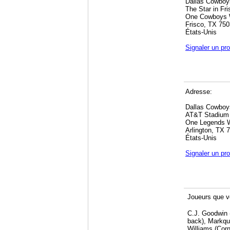
Dallas Cowboy
The Star in Fri
One Cowboys
Frisco, TX 75
États-Unis
Signaler un pr
Adresse:
Dallas Cowboy
AT&T Stadium
One Legends 
Arlington, TX 
États-Unis
Signaler un pr
Joueurs que v
C.J. Goodwin 
back), Markqu
Williams (Cor