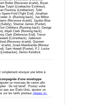
Josh Butler (Receveur écarté), Bryan
ae Turpin (Linebacker Extérieur),
n Flournoy (Linebacker), Tyler
n Spann-Ford (Tight End), Jonathan
owler Jr. (Running back), Joe Milton
lliams (Receveur écarté), Jaydon Blue
u (Safety), Shemar James (Punter),
Zion Childress (Running back), George
), Alijah Clark (Running back),
nny Clark (Defensive End), Trevor
teward (Cornerback), Jadeveon
 Wood (Receveur écarté), Quinnen
 écarté), Israel Abanikanda (Meneur
d), Sam Howell (Punter), P.J. Locke
(Linebacker), Derion Kendrick
z simplement envoyer une lettre à
accompagnée d'une enveloppe
outer un morceau de carton afin
 plier - Do not bend". Postez votre
tez pas aux États-Unis, ajoutez un
ns sur les tarifs postaux
cliquez ici.