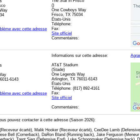
The Star in Frisco
s
()
sco
One Cowboys Way
 Way
Frisco, TX 75034
034
États-Unis
Téléphone:
Fax:
oblème avec cette adresse
Site officiel
Commentaires:
Informations sur cette adresse:
Agran
AT&T Stadium
s
(Stade)
One Legends Way
Way
Arlington, TX 76011-6143
76011-6143
États-Unis
Téléphone: (817) 892-4161
Fax:
oblème avec cette adresse
Site officiel
Commentaires:
ous pouvez contacter à cette adresse (Saison 2026):
(Receveur écarté), Malik Hooker (Receveur écarté), CeeDee Lamb (Defensive
ese Bell (Cornerback), DaRon Bland (Running back), Jake Ferguson (Meneur 
nerback), Trent Sieg (Defensive End), Luke Schoonmaker (Defensive back),