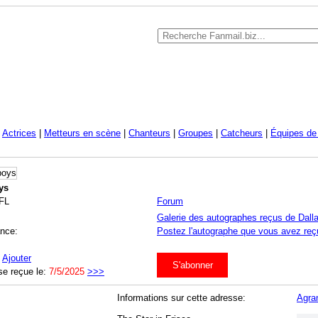
|
Actrices
|
Metteurs en scène
|
Chanteurs
|
Groupes
|
Catcheurs
|
Équipes de 
ys
NFL
Forum
Galerie des autographes reçus de Dal
ance:
Postez l'autographe que vous avez reç
:
Ajouter
S'abonner
se reçue le:
7/5/2025
>>>
Informations sur cette adresse:
Agran