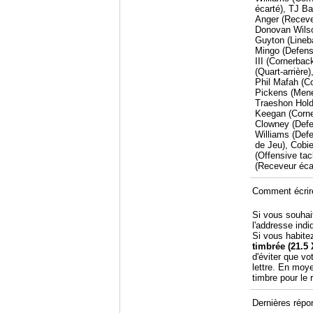
écarté), TJ Ba
Anger (Receve
Donovan Wilso
Guyton (Lineb
Mingo (Defensi
III (Cornerbac
(Quart-arrière
Phil Mafah (C
Pickens (Meneu
Traeshon Hold
Keegan (Corne
Clowney (Defe
Williams (Def
de Jeu), Cobi
(Offensive ta
(Receveur écar
Comment écrir
Si vous souhai
l'addresse indi
Si vous habite
timbrée (21.5 
d'éviter que vo
lettre. En moy
timbre pour le
Dernières répo