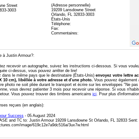
(Adresse personnelle)
ne Street
19209 Lansdowne Street
2833-3003
Orlando, FL 32833-3003
États-Unis
Téléphone:
Fax:
Commentaires:
 à Justin Armour?:
tez recevoir un autographe, suivez les instructions ci-dessous. Si vous voule
quée ci-dessus, vous pouvez arrêter de lire!
z dans le même pays que le destinataire (États-Unis)
envoyez votre lettre 
X 10 cm), libéllée à votre adresse et d'une photo.
Vous pouvez également aj
tre photo ne soit pliée durant le transport et écrire sur les enveloppes "Ne pas
enne, vous devrez patienter 3 mois pour recevoir une réponse. Si vous n'habi
 retour. Vous pouvez trouver des timbres americains
ici
. Pour plus d'informatio
nses reçues (en anglais):
mour Success
- 05 August 2024
ASE and TC to: Justin Armour 19209 Lansdowne St Orlando, FL 32833 Sent: 
pictures.com/image/619c12e7a9dc516a/3ux7w.html