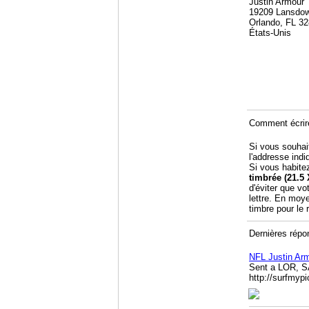
Justin Armour
19209 Lansdow
Orlando, FL 3
États-Unis
Comment écrire
Si vous souhai
l'addresse indi
Si vous habite
timbrée (21.5 
d'éviter que vo
lettre. En moy
timbre pour le
Dernières répo
NFL Justin Ar
Sent a LOR, S
http://surfmy