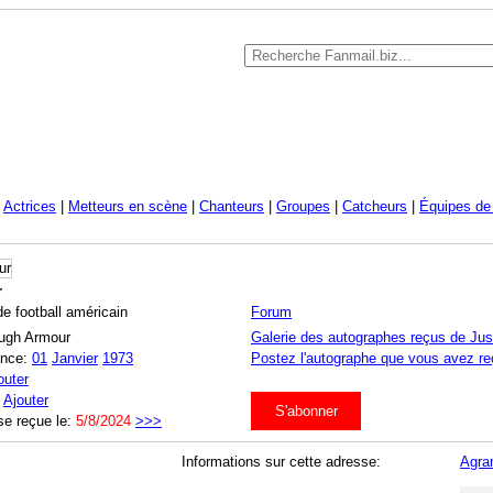
|
Actrices
|
Metteurs en scène
|
Chanteurs
|
Groupes
|
Catcheurs
|
Équipes de 
r
e football américain
Forum
Hugh Armour
Galerie des autographes reçus de Jus
ance:
01
Janvier
1973
Postez l'autographe que vous avez re
outer
:
Ajouter
S'abonner
se reçue le:
5/8/2024
>>>
Informations sur cette adresse:
Agran