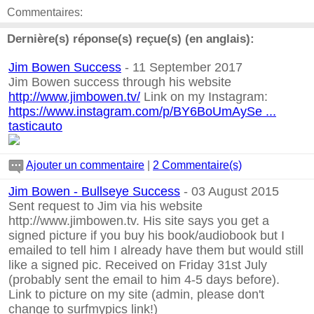
Commentaires:
Dernière(s) réponse(s) reçue(s) (en anglais):
Jim Bowen Success
- 11 September 2017
Jim Bowen success through his website
http://www.jimbowen.tv/
Link on my Instagram:
https://www.instagram.com/p/BY6BoUmAySe ...
tasticauto
Ajouter un commentaire
|
2 Commentaire(s)
Jim Bowen - Bullseye Success
- 03 August 2015
Sent request to Jim via his website
http://www.jimbowen.tv. His site says you get a
signed picture if you buy his book/audiobook but I
emailed to tell him I already have them but would still
like a signed pic. Received on Friday 31st July
(probably sent the email to him 4-5 days before).
Link to picture on my site (admin, please don't
change to surfmypics link!)