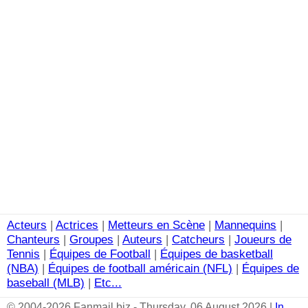
Acteurs
|
Actrices
|
Metteurs en Scène
|
Mannequins
|
Chanteurs
|
Groupes
|
Auteurs
|
Catcheurs
|
Joueurs de
Tennis
|
Équipes de Football
|
Équipes de basketball
(NBA)
|
Équipes de football américain (NFL)
|
Équipes de
baseball (MLB)
|
Etc...
© 2004-2026 Fanmail.biz - Thursday, 06 August 2026 |
In