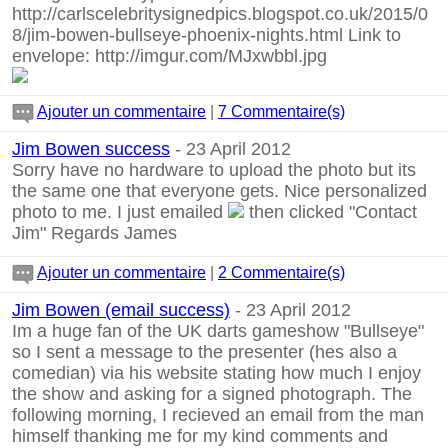
http://carlscelebritysignedpics.blogspot.co.uk/2015/0
8/jim-bowen-bullseye-phoenix-nights.html Link to
envelope: http://imgur.com/MJxwbbl.jpg
Ajouter un commentaire
|
7 Commentaire(s)
Jim Bowen success
- 23 April 2012
Sorry have no hardware to upload the photo but its
the same one that everyone gets. Nice personalized
photo to me. I just emailed
then clicked "Contact
Jim" Regards James
Ajouter un commentaire
|
2 Commentaire(s)
Jim Bowen (email success)
- 23 April 2012
Im a huge fan of the UK darts gameshow "Bullseye"
so I sent a message to the presenter (hes also a
comedian) via his website stating how much I enjoy
the show and asking for a signed photograph. The
following morning, I recieved an email from the man
himself thanking me for my kind comments and