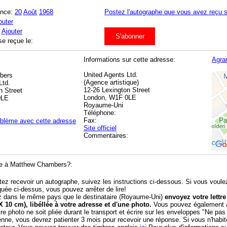
ance:
20
Août
1968
Postez l'autographe que vous avez reçu s
outer
:
Ajouter
S'abonner
se reçue le:
Informations sur cette adresse:
Agran
United Agents Ltd.
bers
(Agence artistique)
Ltd.
12-26 Lexington Street
n Street
London, W1F 0LE
0LE
Royaume-Uni
Téléphone:
Fax:
oblème avec cette adresse
Site officiel
Commentaires:
e à Matthew Chambers?:
tez recevoir un autographe, suivez les instructions ci-dessous. Si vous voule
quée ci-dessus, vous pouvez arrêter de lire!
z dans le même pays que le destinataire (Royaume-Uni)
envoyez votre lett
X 10 cm), libéllée à votre adresse et d'une photo.
Vous pouvez également aj
tre photo ne soit pliée durant le transport et écrire sur les enveloppes "Ne pas
enne, vous devrez patienter 3 mois pour recevoir une réponse. Si vous n'hab