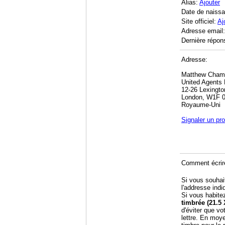
Alias:
Ajouter
Date de naiss
Site officiel:
Aj
Adresse email
Dernière répon
Adresse:
Matthew Cham
United Agents 
12-26 Lexingto
London, W1F 
Royaume-Uni
Signaler un pr
Comment écrir
Si vous souhai
l'addresse indi
Si vous habite
timbrée (21.5 
d'éviter que vo
lettre. En moy